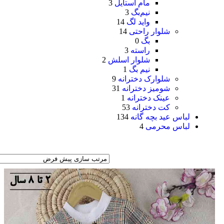
مام استایل
3
نیم‌بگ
3
واید لگ
14
شلوار راحتی
14
بگ
0
راسته
3
شلوار اسلش
2
نیم بگ
1
شلوارک دخترانه
9
شومیز دخترانه
31
عینک دخترانه
1
کت دخترانه
53
لباس عید بچه گانه
134
لباس محرمی
4