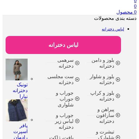
محصول
ته بندی محصولات
لباس دخترانه
لباس دخترانه
بلوز و دامن
سرهمی
دخترانه
دخترانه
بلوز و شلوار
ست مجلسی
دخترانه
دخترانه
تونیک
دخترانه
بلوز و کراپ
جوراب و
نیارا
دخترانه
جوراب
شلواری
پیراهن و
سارافون
جوراب و
دخترانه
لباس زیر
پافر
دخترانه
اسپرت
تیشرت و
رادمان
شلوارک
بافت، ژاکت